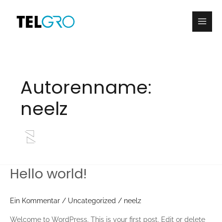
Zum
Main
Inhalt
Men
springen
Autorenname:
neelz
Hello world!
Hello
world!
Ein Kommentar
/
Uncategorized
/
neelz
Welcome to WordPress. This is your first post. Edit or delete